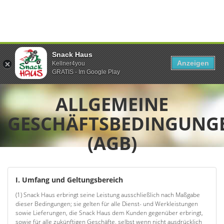
Snack Haus
Anzeigen
Kellner4you
GRATIS - Im Google Play
ALLGEMEINE
GESCHÄFTSBEDINGUNG
(AGB)
I. Umfang und Geltungsbereich
(1) Snack Haus erbringt seine Leistung ausschließlich nach Maßgabe
dieser Bedingungen; sie gelten für alle Dienst- und Werkleistungen
sowie Lieferungen, die Snack Haus dem Kunden gegenüber erbringt,
sowie für alle zukünftigen Geschäfte, selbst wenn nicht ausdrücklich