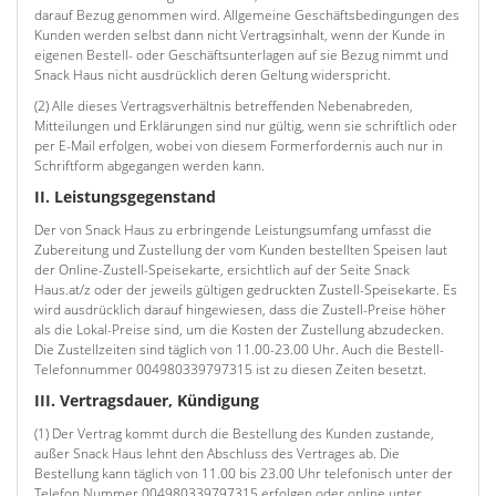
darauf Bezug genommen wird. Allgemeine Geschäftsbedingungen des
Kunden werden selbst dann nicht Vertragsinhalt, wenn der Kunde in
eigenen Bestell- oder Geschäftsunterlagen auf sie Bezug nimmt und
Snack Haus nicht ausdrücklich deren Geltung widerspricht.
(2) Alle dieses Vertragsverhältnis betreffenden Nebenabreden,
Mitteilungen und Erklärungen sind nur gültig, wenn sie schriftlich oder
per E-Mail erfolgen, wobei von diesem Formerfordernis auch nur in
Schriftform abgegangen werden kann.
II. Leistungsgegenstand
Der von Snack Haus zu erbringende Leistungsumfang umfasst die
Zubereitung und Zustellung der vom Kunden bestellten Speisen laut
der Online-Zustell-Speisekarte, ersichtlich auf der Seite Snack
Haus.at/z oder der jeweils gültigen gedruckten Zustell-Speisekarte. Es
wird ausdrücklich darauf hingewiesen, dass die Zustell-Preise höher
als die Lokal-Preise sind, um die Kosten der Zustellung abzudecken.
Die Zustellzeiten sind täglich von 11.00-23.00 Uhr. Auch die Bestell-
Telefonnummer 004980339797315 ist zu diesen Zeiten besetzt.
III. Vertragsdauer, Kündigung
(1) Der Vertrag kommt durch die Bestellung des Kunden zustande,
außer Snack Haus lehnt den Abschluss des Vertrages ab. Die
Bestellung kann täglich von 11.00 bis 23.00 Uhr telefonisch unter der
Telefon Nummer 004980339797315 erfolgen oder online unter